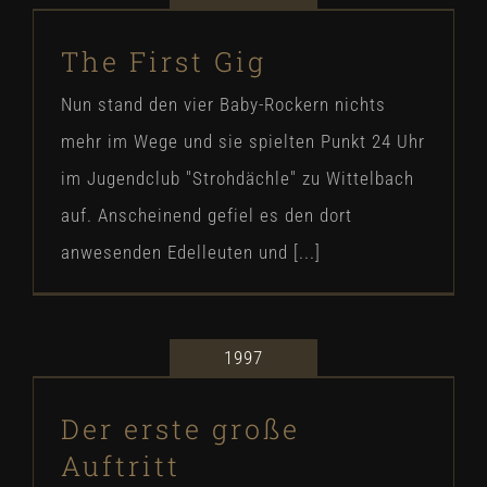
The First Gig
The First Gig
Our Story
Nun stand den vier Baby-Rockern nichts
mehr im Wege und sie spielten Punkt 24 Uhr
im Jugendclub "Strohdächle" zu Wittelbach
auf. Anscheinend gefiel es den dort
anwesenden Edelleuten und [...]
1997
Der erste große Auftritt
Der erste große
Our Story
Auftritt