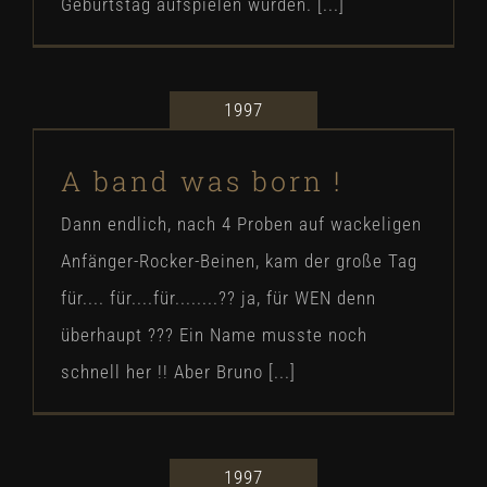
Geburtstag aufspielen würden. [...]
1997
A band was born !
A band was born !
Our Story
Dann endlich, nach 4 Proben auf wackeligen
Anfänger-Rocker-Beinen, kam der große Tag
für.... für....für........?? ja, für WEN denn
überhaupt ??? Ein Name musste noch
schnell her !! Aber Bruno [...]
1997