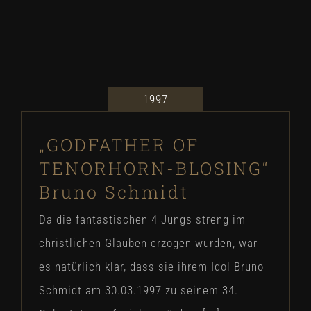
1997
„GODFATHER OF TENORHORN-
BLOSING“ Bruno Schmidt
„GODFATHER OF
Our Story
TENORHORN-BLOSING“
Bruno Schmidt
Da die fantastischen 4 Jungs streng im
christlichen Glauben erzogen wurden, war
es natürlich klar, dass sie ihrem Idol Bruno
Schmidt am 30.03.1997 zu seinem 34.