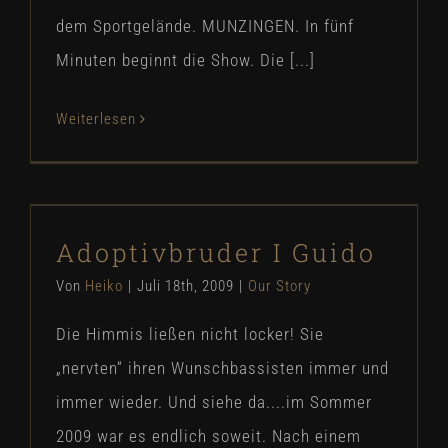
dem Sportgelände. MUNZINGEN. In fünf
Minuten beginnt die Show. Die [...]
Weiterlesen
Adoptivbruder I Guido
Adoptivbruder I Guido
Our Story
Von
Heiko
|
Juli 18th, 2009
|
Our Story
Die Himmis ließen nicht locker! Sie
„nervten“ ihren Wunschbassisten immer und
immer wieder. Und siehe da....im Sommer
2009 war es endlich soweit. Nach einem