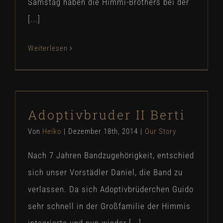
Samstag haben die Himmi-Brothers bei der
[...]
Weiterlesen
Adoptivbruder II Berti
Adoptivbruder II Berti
Our Story
Von
Heiko
|
Dezember 18th, 2014
|
Our Story
Nach 7 Jahren Bandzugehörigkeit, entschied
sich unser Vorstädler Daniel, die Band zu
verlassen. Da sich Adoptivbrüderchen Guido
sehr schnell in der Großfamilie der Himmis
integrierte und nun wieder [...]