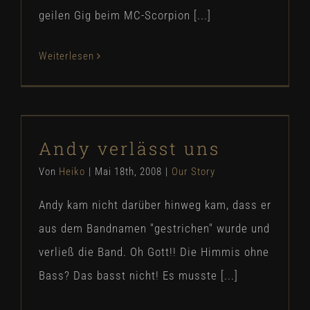
geilen Gig beim MC-Scorpion [...]
Weiterlesen
Andy verlässt uns
Andy verlässt uns
Our Story
Von
Heiko
|
Mai 18th, 2008
|
Our Story
Andy kam nicht darüber hinweg kam, dass er
aus dem Bandnamen "gestrichen" wurde und
verließ die Band. Oh Gott!! Die Himmis ohne
Bass? Das basst nicht! Es musste [...]