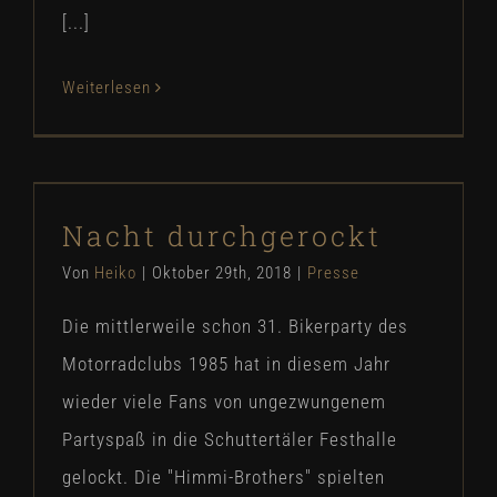
[...]
Weiterlesen
Nacht durchgerockt
Nacht durchgerockt
Presse
Von
Heiko
|
Oktober 29th, 2018
|
Presse
Die mittlerweile schon 31. Bikerparty des
Motorradclubs 1985 hat in diesem Jahr
wieder viele Fans von ungezwungenem
Partyspaß in die Schuttertäler Festhalle
gelockt. Die "Himmi-Brothers" spielten