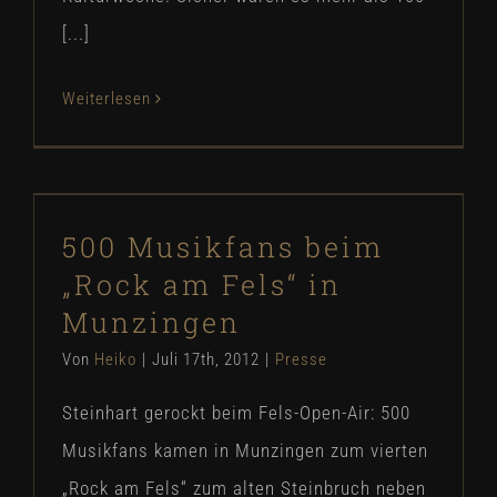
[...]
Weiterlesen
500 Musikfans beim „Rock am Fels“
in Munzingen
500 Musikfans beim
Presse
„Rock am Fels“ in
Munzingen
Von
Heiko
|
Juli 17th, 2012
|
Presse
Steinhart gerockt beim Fels-Open-Air: 500
Musikfans kamen in Munzingen zum vierten
„Rock am Fels“ zum alten Steinbruch neben