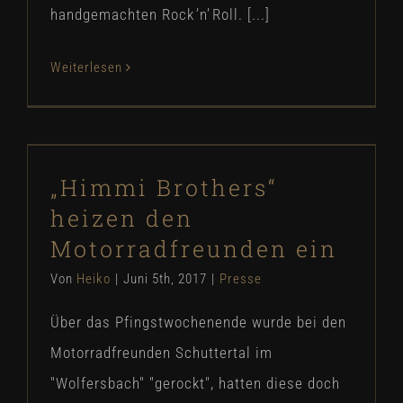
handgemachten Rock ’n’ Roll. [...]
Weiterlesen
„Himmi Brothers“ heizen den
Motorradfreunden ein
„Himmi Brothers“
Presse
heizen den
Motorradfreunden ein
Von
Heiko
|
Juni 5th, 2017
|
Presse
Über das Pfingstwochenende wurde bei den
Motorradfreunden Schuttertal im
"Wolfersbach" "gerockt", hatten diese doch